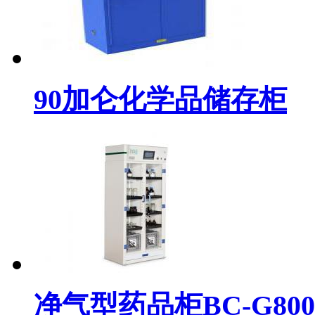
90加仑化学品储存柜
净气型药品柜BC-G800