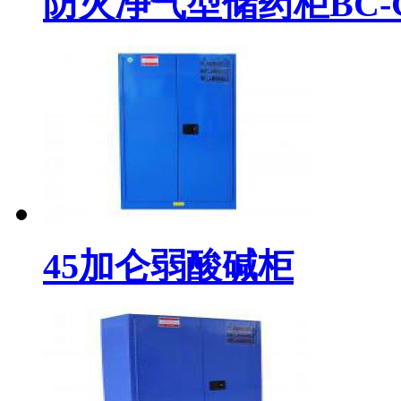
防火净气型储药柜BC-G80
45加仑弱酸碱柜