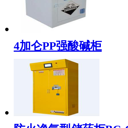
4加仑PP强酸碱柜