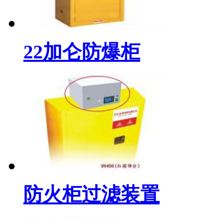
22加仑防爆柜
防火柜过滤装置