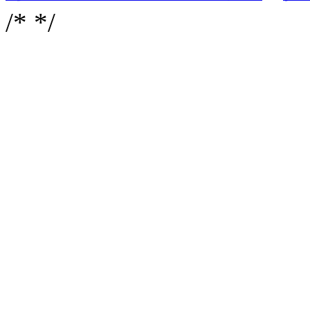
/*
*/