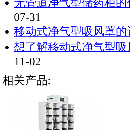
无管道净气型储药柜的优
07-31
移动式净气型吸风罩的
想了解移动式净气型吸风
11-02
相关产品: