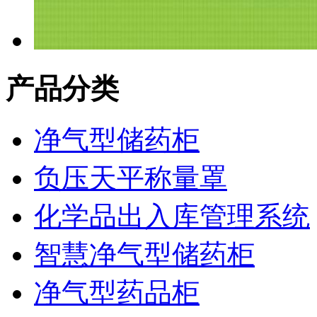
产品分类
净气型储药柜
负压天平称量罩
化学品出入库管理系统
智慧净气型储药柜
净气型药品柜