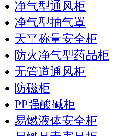
净气型通风柜
净气型抽气罩
天平称量安全柜
防火净气型药品柜
无管道通风柜
防磁柜
PP强酸碱柜
易燃液体安全柜