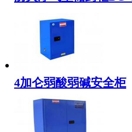
4加仑弱酸弱碱安全柜