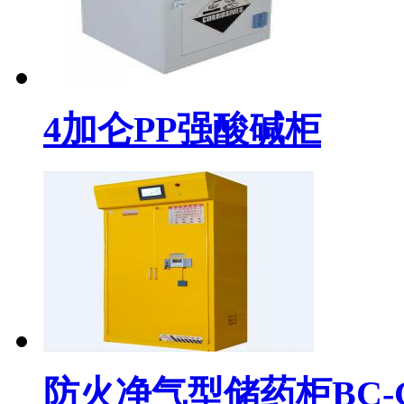
4加仑PP强酸碱柜
防火净气型储药柜BC-G80