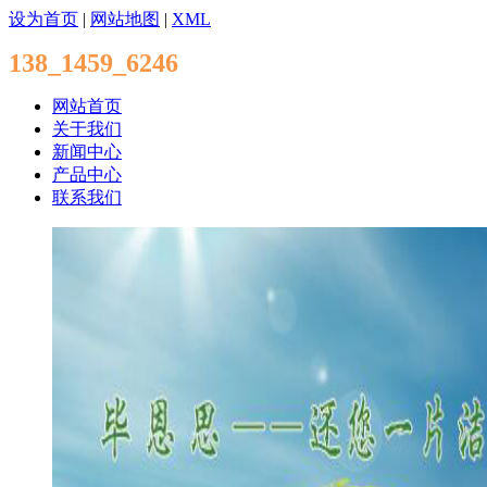
设为首页
|
网站地图
|
XML
138_1459_6246
网站首页
关于我们
新闻中心
产品中心
联系我们