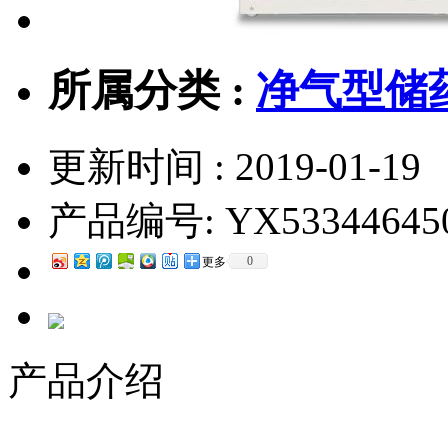
所属分类 :
净气型储
更新时间 : 2019-01-19
产品编号:
YX53344645
0
更多
产品介绍