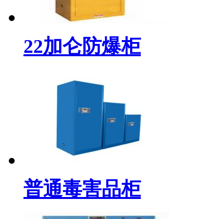
22加仑防爆柜
普通毒害品柜