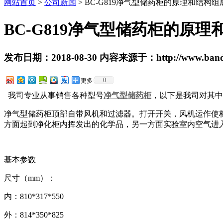
网站首页
>
公司新闻
> BC-G819净气型储药柜的原理和结构组
BC-G819净气型储药柜的原理
发布日期：2018-08-30 内容来源于：http://www.bandc
0
更多
我司专业从事销售各种型号
净气型储药柜
，以下是我司对其中
净气型储药柜顶部自带风机和过滤器。打开开关，风机运作使
方面起到净化柜内挥发出的化学品，另一方面实验室内空气进
基本参数
尺寸（mm）：
内：810*317*550
外：814*350*825