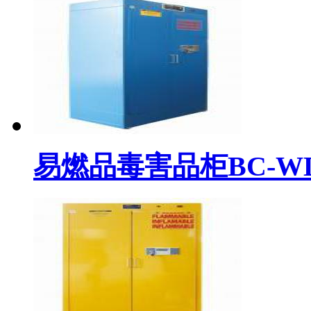
易燃品毒害品柜BC-WDP