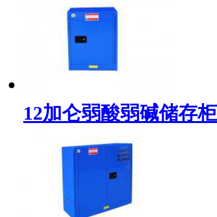
12加仑弱酸弱碱储存柜