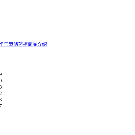
净气型储药柜商品介绍
9
9
8
2
3
7