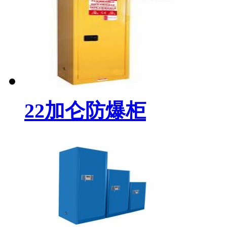
22加仑防爆柜