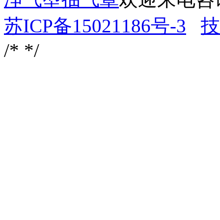
苏ICP备15021186号-3
技
/*
*/