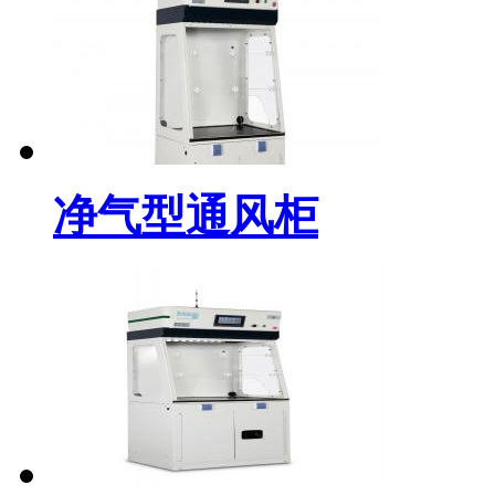
净气型通风柜