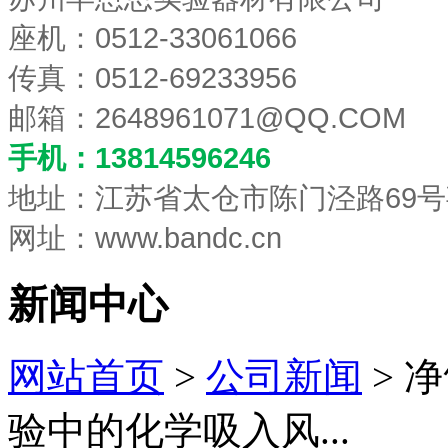
座机：0512-33061066
传真：0512-69233956
邮箱：
2648961071@QQ.COM
手机：13814596246
地址：江苏省太仓市陈门泾路69号
网址：www.bandc.cn
新闻中心
网站首页
>
公司新闻
> 
验中的化学吸入风...