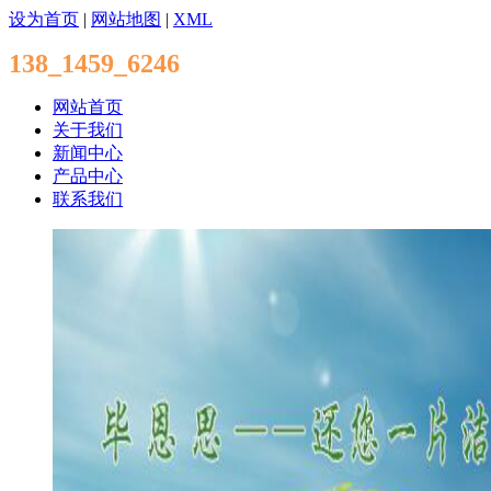
设为首页
|
网站地图
|
XML
138_1459_6246
网站首页
关于我们
新闻中心
产品中心
联系我们