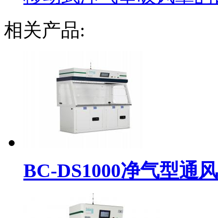
相关产品:
BC-DS1000净气型通