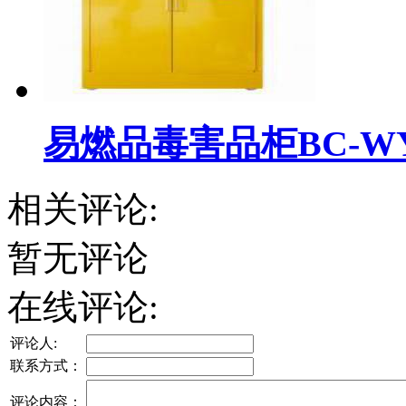
易燃品毒害品柜BC-WYR
相关评论:
暂无评论
在线评论:
评论人:
联系方式：
评论内容：