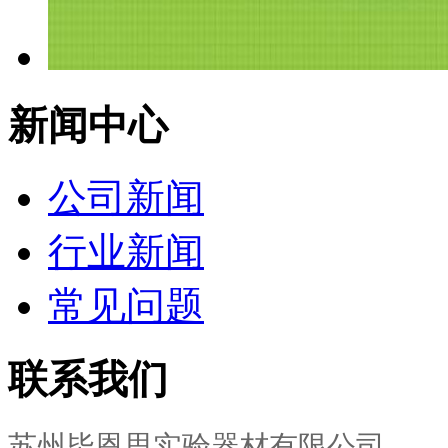
新闻中心
公司新闻
行业新闻
常见问题
联系我们
苏州毕恩思实验器材有限公司