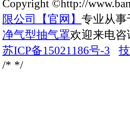
Copyright ©http://www.ba
限公司【官网】
专业从事
净气型抽气罩
欢迎来电咨
苏ICP备15021186号-3
技
/*
*/