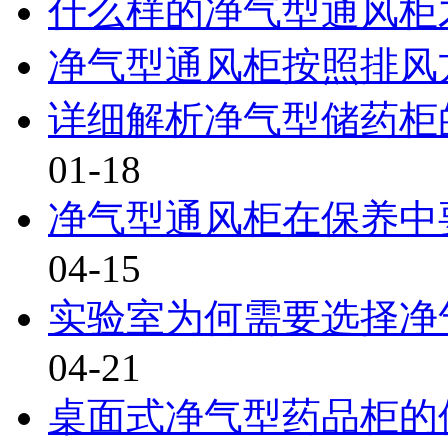
什么样的净气型通风柜才
净气型通风柜按照排风
详细解析净气型储药柜的
01-18
净气型通风柜在保养中要
04-15
实验室为何需要选择净气
04-21
桌面式净气型药品柜的使