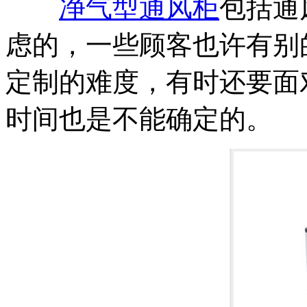
净气型通风柜
包括通
虑的，一些顾客也许有别
定制的难度，有时还要面
时间也是不能确定的。