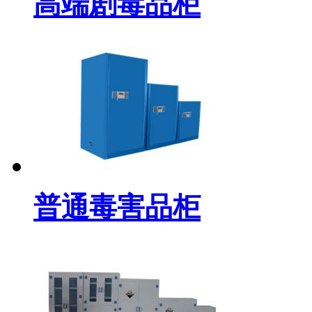
高端剧毒品柜
普通毒害品柜