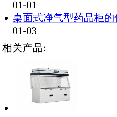
01-01
桌面式净气型药品柜的使
01-03
相关产品: