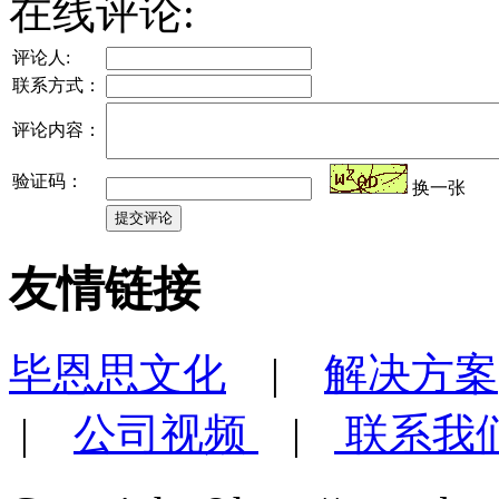
在线评论:
评论人:
联系方式：
评论内容：
验证码：
换一张
友情链接
毕恩思文化
|
解决方案
|
公司视频
|
联系我