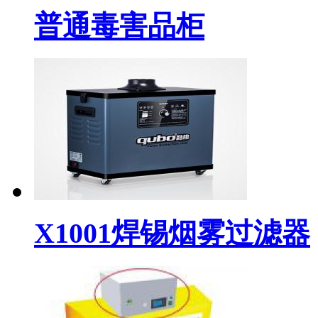
普通毒害品柜
X1001焊锡烟雾过滤器