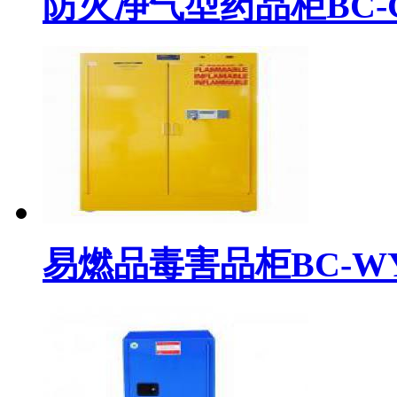
防火净气型药品柜BC-G80
易燃品毒害品柜BC-WYR