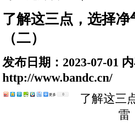
了解这三点，选择净
（二）
发布日期：2023-07-01
http://www.bandc.cn/
了解这三
0
更多
雷