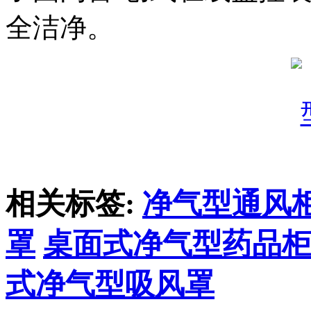
全洁净。
相关标签:
净气型通风
罩
桌面式净气型药品
式净气型吸风罩