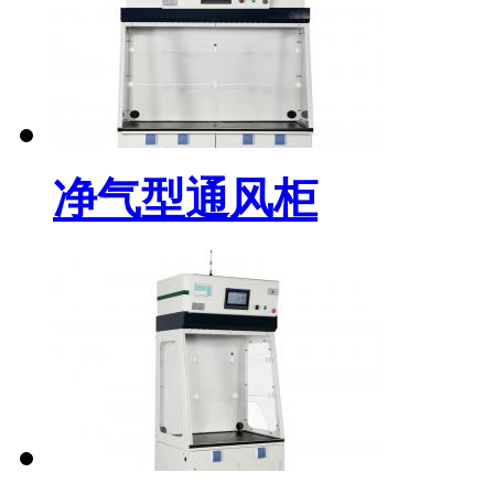
净气型通风柜