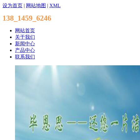
设为首页
|
网站地图
|
XML
138_1459_6246
网站首页
关于我们
新闻中心
产品中心
联系我们